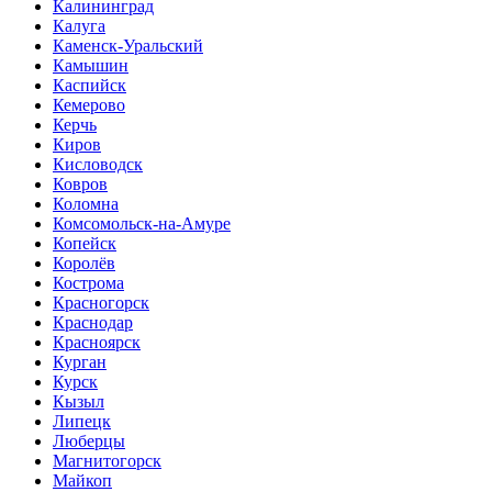
Калининград
Калуга
Каменск-Уральский
Камышин
Каспийск
Кемерово
Керчь
Киров
Кисловодск
Ковров
Коломна
Комсомольск-на-Амуре
Копейск
Королёв
Кострома
Красногорск
Краснодар
Красноярск
Курган
Курск
Кызыл
Липецк
Люберцы
Магнитогорск
Майкоп