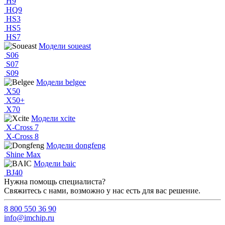
H9
HQ9
HS3
HS5
HS7
Модели soueast
S06
S07
S09
Модели belgee
X50
X50+
X70
Модели xcite
X-Cross 7
X-Cross 8
Модели dongfeng
Shine Max
Модели baic
BJ40
Нужна помощь специалиста?
Свяжитесь с нами, возможно у нас есть для вас решение.
8 800 550 36 90
info@imchip.ru