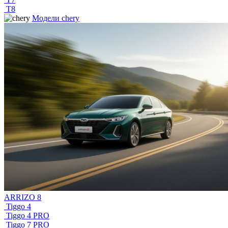
T8
Модели chery
ARRIZO 8
Tiggo 4
Tiggo 4 PRO
Tiggo 7 PRO