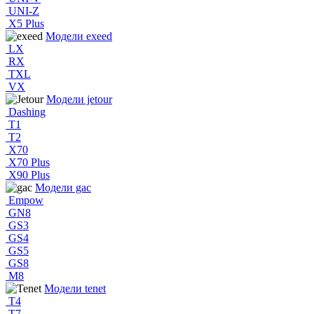
UNI-Z
X5 Plus
Модели exeed
LX
RX
TXL
VX
Модели jetour
Dashing
T1
T2
X70
X70 Plus
X90 Plus
Модели gac
Empow
GN8
GS3
GS4
GS5
GS8
M8
Модели tenet
T4
T7