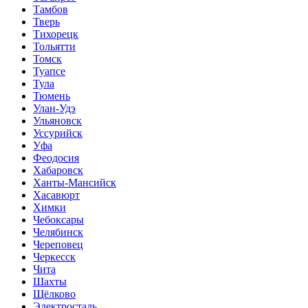
Тамбов
Тверь
Тихорецк
Тольятти
Томск
Туапсе
Тула
Тюмень
Улан-Удэ
Ульяновск
Уссурийск
Уфа
Феодосия
Хабаровск
Ханты-Мансийск
Хасавюрт
Химки
Чебоксары
Челябинск
Череповец
Черкесск
Чита
Шахты
Щёлково
Электросталь