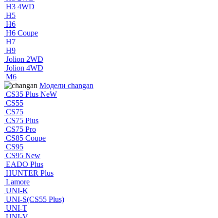
H3 4WD
H5
H6
H6 Coupe
H7
H9
Jolion 2WD
Jolion 4WD
M6
Модели changan
CS35 Plus NeW
CS55
CS75
CS75 Plus
CS75 Pro
CS85 Coupe
CS95
CS95 New
EADO Plus
HUNTER Plus
Lamore
UNI-K
UNI-S(CS55 Plus)
UNI-T
UNI-V