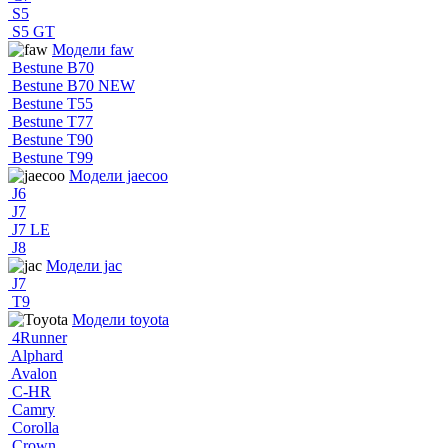
S5
S5 GT
Модели faw
Bestune B70
Bestune B70 NEW
Bestune T55
Bestune T77
Bestune T90
Bestune T99
Модели jaecoo
J6
J7
J7 LE
J8
Модели jac
J7
T9
Модели toyota
4Runner
Alphard
Avalon
C-HR
Camry
Corolla
Crown