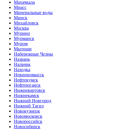
Махачкала
Миасс
Минеральные воды
Минск
Михайловск
Москва
Мурино
Мурманск
Муром
Мытищи
Набережные Челны
Назрань
Нальчик
Находка
Невинномысск
Нефтекумск
Нефтеюганск
Нижневартовск
Нижнекамск
Нижний Новгород
Нижний Тагил
Новокузнецк
Новомосковск
Новороссийск
Новосибирск