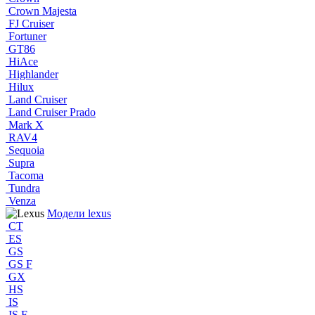
Crown Majesta
FJ Cruiser
Fortuner
GT86
HiAce
Highlander
Hilux
Land Cruiser
Land Cruiser Prado
Mark X
RAV4
Sequoia
Supra
Tacoma
Tundra
Venza
Модели lexus
CT
ES
GS
GS F
GX
HS
IS
IS F