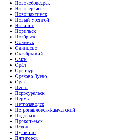
Новочебоксарск
Новочеркасск
Новошахтинск
Новый Уренгой
Ногинск
Норильск
Ноябрьск
Обнинск
Одинцово
Октябрьский
Омск
Орёл
Оренбург
Орехово-Зуево
Орск
Пенза
Первоуральск
Пермь
Петрозаводск
Петропавловск-Камчатский
Подольск
Прокопьевск
Псков
Пушкино
Пятигорск