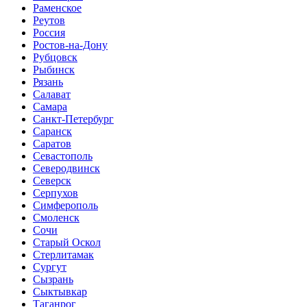
Раменское
Реутов
Россия
Ростов-на-Дону
Рубцовск
Рыбинск
Рязань
Салават
Самара
Санкт-Петербург
Саранск
Саратов
Севастополь
Северодвинск
Северск
Серпухов
Симферополь
Смоленск
Сочи
Старый Оскол
Стерлитамак
Сургут
Сызрань
Сыктывкар
Таганрог