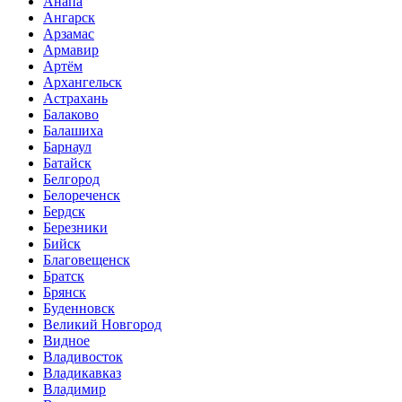
Анапа
Ангарск
Арзамас
Армавир
Артём
Архангельск
Астрахань
Балаково
Балашиха
Барнаул
Батайск
Белгород
Белореченск
Бердск
Березники
Бийск
Благовещенск
Братск
Брянск
Буденновск
Великий Новгород
Видное
Владивосток
Владикавказ
Владимир