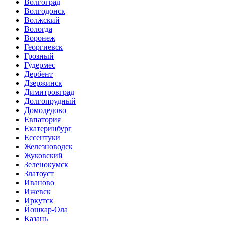
Волгоград
Волгодонск
Волжский
Вологда
Воронеж
Георгиевск
Грозный
Гудермес
Дербент
Дзержинск
Димитровград
Долгопрудный
Домодедово
Евпатория
Екатеринбург
Ессентуки
Железноводск
Жуковский
Зеленокумск
Златоуст
Иваново
Ижевск
Иркутск
Йошкар-Ола
Казань