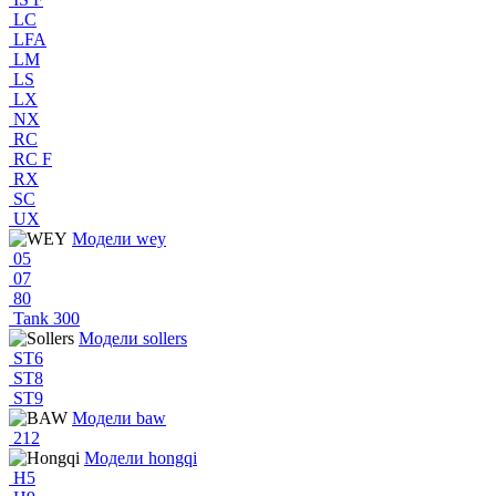
LC
LFA
LM
LS
LX
NX
RC
RC F
RX
SC
UX
Модели wey
05
07
80
Tank 300
Модели sollers
ST6
ST8
ST9
Модели baw
212
Модели hongqi
H5