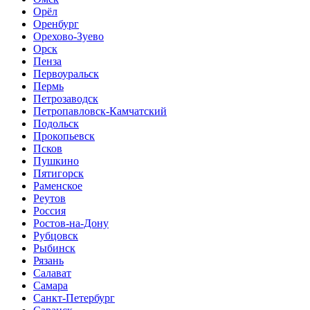
Орёл
Оренбург
Орехово-Зуево
Орск
Пенза
Первоуральск
Пермь
Петрозаводск
Петропавловск-Камчатский
Подольск
Прокопьевск
Псков
Пушкино
Пятигорск
Раменское
Реутов
Россия
Ростов-на-Дону
Рубцовск
Рыбинск
Рязань
Салават
Самара
Санкт-Петербург