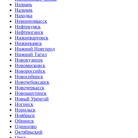
Назрань
Нальчик
Находка
Невинномысск
Нефтекумск
Нефтеюганск
Нижневартовск
Нижнекамск
Нижний Новгород
Нижний Тагил
Новокузнецк
Новомосковск
Новороссийск
Новосибирск
Новочебоксарск
Новочеркасск
Новошахтинск
Новый Уренгой
Ногинск
Норильск
Ноябрьск
Обнинск
Одинцово
Октябрьский
Омск