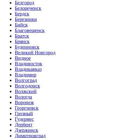
Белгород
Белореченск
Бердск
Березники
Бийск
Благовещенск
Братск
Брянск
Буденновск
Великий Новгород
Видное
Владивосток
Владикавказ
Владимир
Волгоград
Волгодонск
Волжский
Вологда
Воронеж
Георгиевск
Грозный
Гудермес
Дербент
Дзержинск
Димитровград