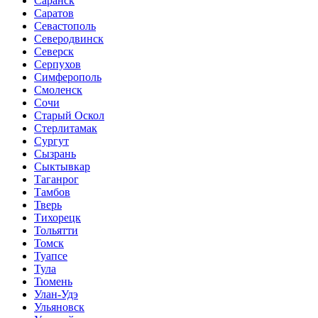
Саранск
Саратов
Севастополь
Северодвинск
Северск
Серпухов
Симферополь
Смоленск
Сочи
Старый Оскол
Стерлитамак
Сургут
Сызрань
Сыктывкар
Таганрог
Тамбов
Тверь
Тихорецк
Тольятти
Томск
Туапсе
Тула
Тюмень
Улан-Удэ
Ульяновск