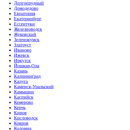
Долгопрудный
Домодедово
Евпатория
Екатеринбург
Ессентуки
Железноводск
Жуковский
Зеленокумск
Златоуст
Иваново
Ижевск
Иркутск
Йошкар-Ола
Казань
Калининград
Калуга
Каменск-Уральский
Камышин
Каспийск
Кемерово
Керчь
Киров
Кисловодск
Ковров
Коломна