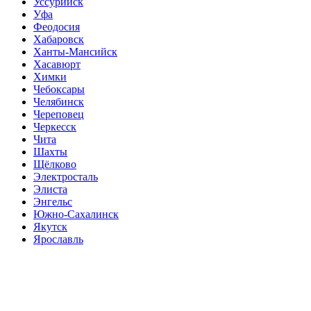
Уссурийск
Уфа
Феодосия
Хабаровск
Ханты-Мансийск
Хасавюрт
Химки
Чебоксары
Челябинск
Череповец
Черкесск
Чита
Шахты
Щёлково
Электросталь
Элиста
Энгельс
Южно-Сахалинск
Якутск
Ярославль