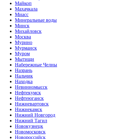
Майкоп
Махачкала
Миасс
Минеральные воды
Минск
Михайловск
Москва
Мурино
Мурманск
Муром
Мытищи
Набережные Челны
Назрань
Нальчик
Находка
Невинномысск
Нефтекумск
Нефтеюганск
Нижневартовск
Нижнекамск
Нижний Новгород
Нижний Тагил
Новокузнецк
Новомосковск
Новороссийск