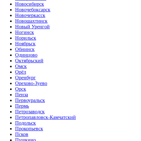
Новосибирск
Новочебоксарск
Новочеркасск
Новошахтинск
Новый Уренгой
Ногинск
Норильск
Ноябрьск
Обнинск
Одинцово
Октябрьский
Омск
Орёл
Оренбург
Орехово-Зуево
Орск
Пенза
Первоуральск
Пермь
Петрозаводск
Петропавловск-Камчатский
Подольск
Прокопьевск
Псков
Пушкино