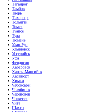
Таганрог
Тамбов
Тверь
Тихорецк
Тольятти
Томск
Туапсе
Тула
Тюмень
Улан-Удэ
Ульяновск
Уссурийск
Уфа
Феодосия
Хабаровск
Ханты-Мансийск
Хасавюрт
Химки
Чебоксары
Челябинск
Череповец
Черкесск
Чита
Шахты