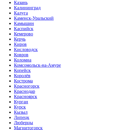
Казань
Калининград
Калуга
Каменск-Уральский
Камышин
Каспийск
Кемерово
Керчь
Киров
Кисловодск
Ковров
Коломна
Комсомольск-на-Амуре
Копейск
Королёв
Кострома
Красногорск
Краснодар
Красноярск
Курган
Курск
Кызыл
Липецк
Люберцы
Магнитогорск