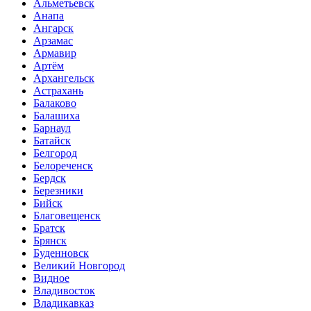
Альметьевск
Анапа
Ангарск
Арзамас
Армавир
Артём
Архангельск
Астрахань
Балаково
Балашиха
Барнаул
Батайск
Белгород
Белореченск
Бердск
Березники
Бийск
Благовещенск
Братск
Брянск
Буденновск
Великий Новгород
Видное
Владивосток
Владикавказ