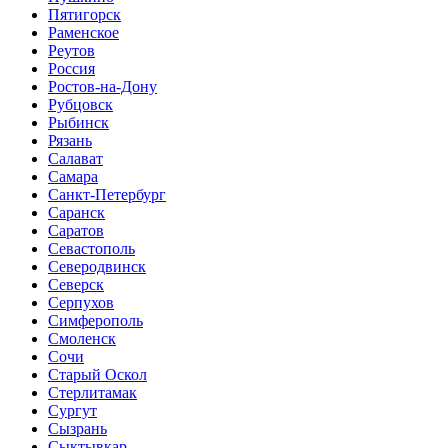
Пятигорск
Раменское
Реутов
Россия
Ростов-на-Дону
Рубцовск
Рыбинск
Рязань
Салават
Самара
Санкт-Петербург
Саранск
Саратов
Севастополь
Северодвинск
Северск
Серпухов
Симферополь
Смоленск
Сочи
Старый Оскол
Стерлитамак
Сургут
Сызрань
Сыктывкар