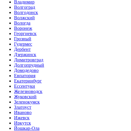
Владимир
Волгоград
Волгодонск
Волжский
Вологда
Воронеж
Георгиевск
Грозный
Гудермес
Дербент
Дзержинск
Димитровград
Долгопрудный
Домодедово
Евпатория
Екатеринбург
Ессентуки
Железноводск
Жуковский
Зеленокумск
Златоуст
Иваново
Ижевск
Иркутск
Йошкар-Ола