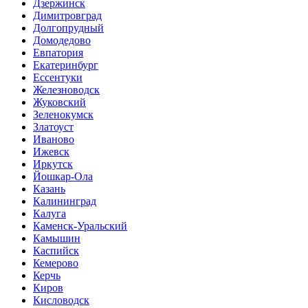
Дзержинск
Димитровград
Долгопрудный
Домодедово
Евпатория
Екатеринбург
Ессентуки
Железноводск
Жуковский
Зеленокумск
Златоуст
Иваново
Ижевск
Иркутск
Йошкар-Ола
Казань
Калининград
Калуга
Каменск-Уральский
Камышин
Каспийск
Кемерово
Керчь
Киров
Кисловодск