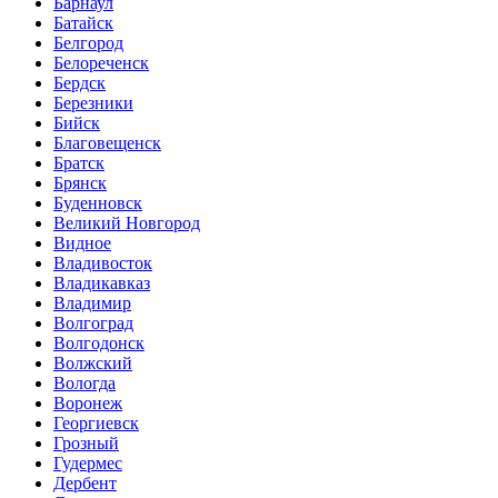
Барнаул
Батайск
Белгород
Белореченск
Бердск
Березники
Бийск
Благовещенск
Братск
Брянск
Буденновск
Великий Новгород
Видное
Владивосток
Владикавказ
Владимир
Волгоград
Волгодонск
Волжский
Вологда
Воронеж
Георгиевск
Грозный
Гудермес
Дербент