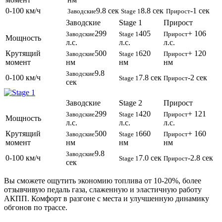
0-100 км/ч
9.8 сек
8.8 сек
-1 сек
Заводские
Stage 1
Прирост
Заводские
Stage 1
Прирост
299
405
+ 106
Заводские
Stage 1
Прирост
Мощность
л.с.
л.с.
л.с.
Крутящий
500
620
+ 120
Заводские
Stage 1
Прирост
момент
нм
нм
нм
9.8
Заводские
0-100 км/ч
7.8 сек
-2 сек
Stage 1
Прирост
сек
Заводские
Stage 2
Прирост
299
420
+ 121
Заводские
Stage 1
Прирост
Мощность
л.с.
л.с.
л.с.
Крутящий
500
660
+ 160
Заводские
Stage 1
Прирост
момент
нм
нм
нм
9.8
Заводские
0-100 км/ч
7.0 сек
-2.8 сек
Stage 1
Прирост
сек
Вы сможете ощутить экономию топлива от 10-20%, более
отзывчивую педаль газа, слаженную и эластичную работу
АКПП. Комфорт в разгоне с места и улучшенную динамику
обгонов по трассе.