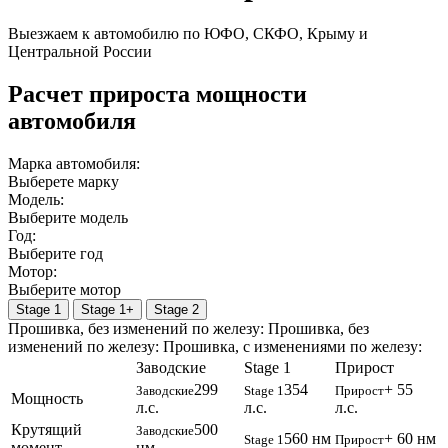
Выезжаем к автомобилю по ЮФО, СКФО, Крыму и
Центральной России
Расчет прироста мощности
автомобиля
Марка автомобиля:
Выберете марку
Модель:
Выберите модель
Год:
Выберите год
Мотор:
Выберите мотор
Stage 1
Stage 1+
Stage 2
Прошивка, без изменений по железу:
Прошивка, без
изменений по железу:
Прошивка, c изменениями по железу:
Заводские
Stage 1
Прирост
299
354
+ 55
Заводские
Stage 1
Прирост
Мощность
л.с.
л.с.
л.с.
Крутящий
500
Заводские
560 нм
+ 60 нм
Stage 1
Прирост
момент
нм