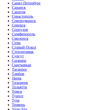
Санкт-Петербург
Саранск
Саратов
Севастополь
Северодвинск
Северск
Серпухов
Симферополь
Смоленск
Сочи
Старый Оскол
Стерлитамак
Сургут
Сызрань
Сыктывкар
Таганрог
Тамбов
Тверь
Тихорецк
Тольятти
Томск
Туапсе
Тула
Тюмень
Улан-Удэ