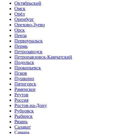
Октябрьский
Омск
Орёл
Оренбург
Орехово-Зуево
Орск
Пенза
Первоуральск
Пермь
Петрозаводск
Петропавловск-Камчатский
Подольск
Прокопьевск
Псков
Пушкино
Пятигорск
Раменское
Реутов
Россия
Ростов-на-Дону
Рубцовск
Рыбинск
Рязань
Салават
Самара