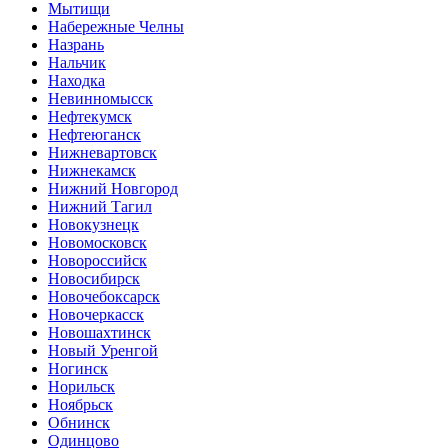
Мытищи
Набережные Челны
Назрань
Нальчик
Находка
Невинномысск
Нефтекумск
Нефтеюганск
Нижневартовск
Нижнекамск
Нижний Новгород
Нижний Тагил
Новокузнецк
Новомосковск
Новороссийск
Новосибирск
Новочебоксарск
Новочеркасск
Новошахтинск
Новый Уренгой
Ногинск
Норильск
Ноябрьск
Обнинск
Одинцово