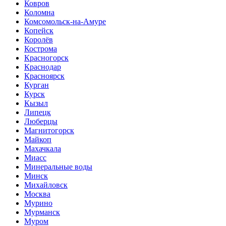
Ковров
Коломна
Комсомольск-на-Амуре
Копейск
Королёв
Кострома
Красногорск
Краснодар
Красноярск
Курган
Курск
Кызыл
Липецк
Люберцы
Магнитогорск
Майкоп
Махачкала
Миасс
Минеральные воды
Минск
Михайловск
Москва
Мурино
Мурманск
Муром