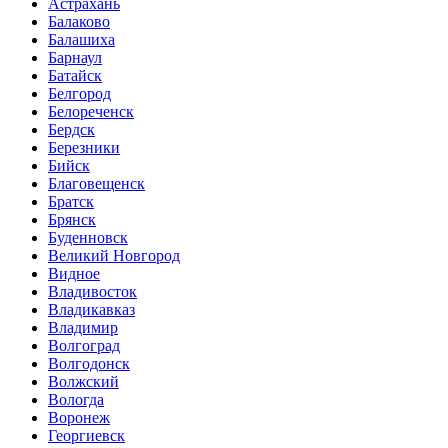
Астрахань
Балаково
Балашиха
Барнаул
Батайск
Белгород
Белореченск
Бердск
Березники
Бийск
Благовещенск
Братск
Брянск
Буденновск
Великий Новгород
Видное
Владивосток
Владикавказ
Владимир
Волгоград
Волгодонск
Волжский
Вологда
Воронеж
Георгиевск