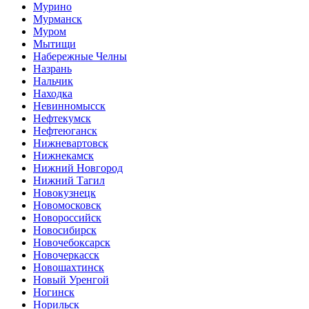
Мурино
Мурманск
Муром
Мытищи
Набережные Челны
Назрань
Нальчик
Находка
Невинномысск
Нефтекумск
Нефтеюганск
Нижневартовск
Нижнекамск
Нижний Новгород
Нижний Тагил
Новокузнецк
Новомосковск
Новороссийск
Новосибирск
Новочебоксарск
Новочеркасск
Новошахтинск
Новый Уренгой
Ногинск
Норильск