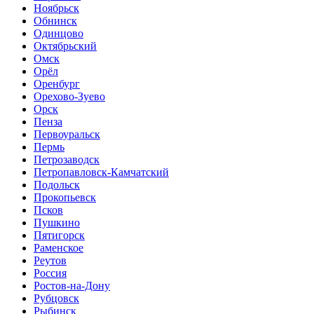
Ноябрьск
Обнинск
Одинцово
Октябрьский
Омск
Орёл
Оренбург
Орехово-Зуево
Орск
Пенза
Первоуральск
Пермь
Петрозаводск
Петропавловск-Камчатский
Подольск
Прокопьевск
Псков
Пушкино
Пятигорск
Раменское
Реутов
Россия
Ростов-на-Дону
Рубцовск
Рыбинск