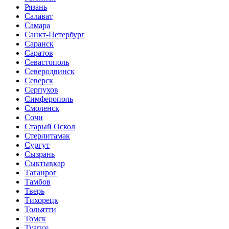
Рязань
Салават
Самара
Санкт-Петербург
Саранск
Саратов
Севастополь
Северодвинск
Северск
Серпухов
Симферополь
Смоленск
Сочи
Старый Оскол
Стерлитамак
Сургут
Сызрань
Сыктывкар
Таганрог
Тамбов
Тверь
Тихорецк
Тольятти
Томск
Туапсе