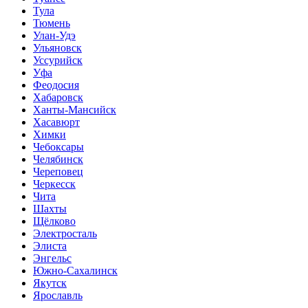
Тула
Тюмень
Улан-Удэ
Ульяновск
Уссурийск
Уфа
Феодосия
Хабаровск
Ханты-Мансийск
Хасавюрт
Химки
Чебоксары
Челябинск
Череповец
Черкесск
Чита
Шахты
Щёлково
Электросталь
Элиста
Энгельс
Южно-Сахалинск
Якутск
Ярославль