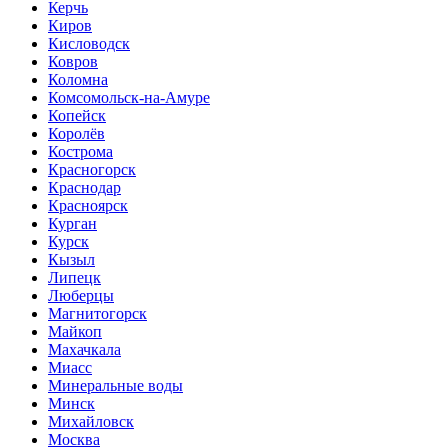
Керчь
Киров
Кисловодск
Ковров
Коломна
Комсомольск-на-Амуре
Копейск
Королёв
Кострома
Красногорск
Краснодар
Красноярск
Курган
Курск
Кызыл
Липецк
Люберцы
Магнитогорск
Майкоп
Махачкала
Миасс
Минеральные воды
Минск
Михайловск
Москва