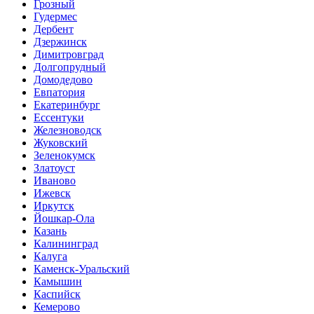
Грозный
Гудермес
Дербент
Дзержинск
Димитровград
Долгопрудный
Домодедово
Евпатория
Екатеринбург
Ессентуки
Железноводск
Жуковский
Зеленокумск
Златоуст
Иваново
Ижевск
Иркутск
Йошкар-Ола
Казань
Калининград
Калуга
Каменск-Уральский
Камышин
Каспийск
Кемерово