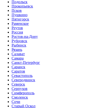
Подольск
Прокопьевск
Псков
Пушкино
Пятигорск
Раменское
Реутов
Россия
Ростов-на-Дону
Рубцовск
Рыбинск
Рязань
Салават
Самара
Санкт-Петербург
Саранск
Саратов
Севастополь
Северодвинск
Северск
Серпухов
Симферополь
Смоленск
Сочи
Старый Оскол