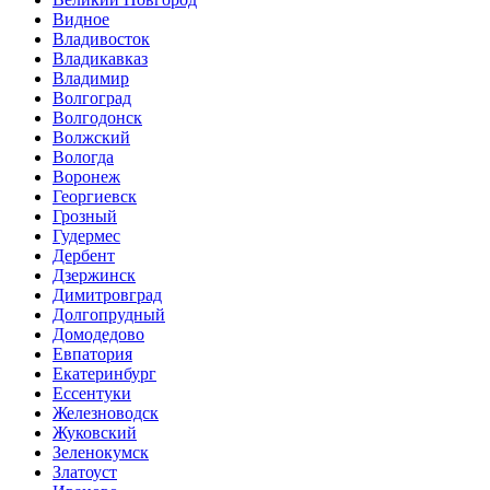
Видное
Владивосток
Владикавказ
Владимир
Волгоград
Волгодонск
Волжский
Вологда
Воронеж
Георгиевск
Грозный
Гудермес
Дербент
Дзержинск
Димитровград
Долгопрудный
Домодедово
Евпатория
Екатеринбург
Ессентуки
Железноводск
Жуковский
Зеленокумск
Златоуст