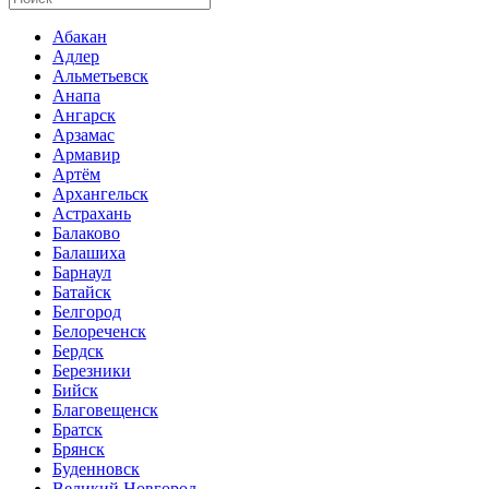
Абакан
Адлер
Альметьевск
Анапа
Ангарск
Арзамас
Армавир
Артём
Архангельск
Астрахань
Балаково
Балашиха
Барнаул
Батайск
Белгород
Белореченск
Бердск
Березники
Бийск
Благовещенск
Братск
Брянск
Буденновск
Великий Новгород