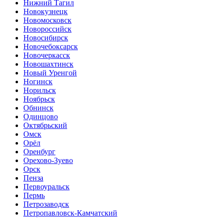
Нижний Тагил
Новокузнецк
Новомосковск
Новороссийск
Новосибирск
Новочебоксарск
Новочеркасск
Новошахтинск
Новый Уренгой
Ногинск
Норильск
Ноябрьск
Обнинск
Одинцово
Октябрьский
Омск
Орёл
Оренбург
Орехово-Зуево
Орск
Пенза
Первоуральск
Пермь
Петрозаводск
Петропавловск-Камчатский