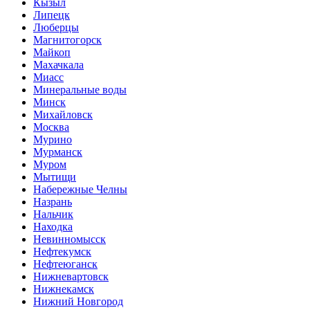
Кызыл
Липецк
Люберцы
Магнитогорск
Майкоп
Махачкала
Миасс
Минеральные воды
Минск
Михайловск
Москва
Мурино
Мурманск
Муром
Мытищи
Набережные Челны
Назрань
Нальчик
Находка
Невинномысск
Нефтекумск
Нефтеюганск
Нижневартовск
Нижнекамск
Нижний Новгород