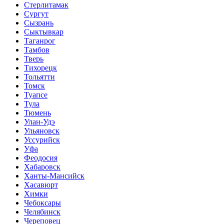
Стерлитамак
Сургут
Сызрань
Сыктывкар
Таганрог
Тамбов
Тверь
Тихорецк
Тольятти
Томск
Туапсе
Тула
Тюмень
Улан-Удэ
Ульяновск
Уссурийск
Уфа
Феодосия
Хабаровск
Ханты-Мансийск
Хасавюрт
Химки
Чебоксары
Челябинск
Череповец