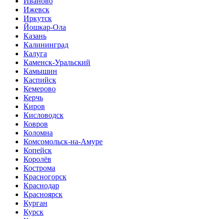
Иваново
Ижевск
Иркутск
Йошкар-Ола
Казань
Калининград
Калуга
Каменск-Уральский
Камышин
Каспийск
Кемерово
Керчь
Киров
Кисловодск
Ковров
Коломна
Комсомольск-на-Амуре
Копейск
Королёв
Кострома
Красногорск
Краснодар
Красноярск
Курган
Курск