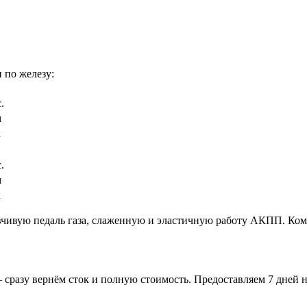
 по железу:
.
м
к
.
м
к
вчивую педаль газа, слаженную и эластичную работу АКПП. Ком
 сразу вернём сток и полную стоимость. Предоставляем 7 дней н