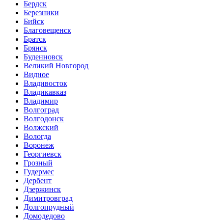
Бердск
Березники
Бийск
Благовещенск
Братск
Брянск
Буденновск
Великий Новгород
Видное
Владивосток
Владикавказ
Владимир
Волгоград
Волгодонск
Волжский
Вологда
Воронеж
Георгиевск
Грозный
Гудермес
Дербент
Дзержинск
Димитровград
Долгопрудный
Домодедово