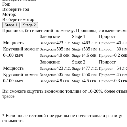
Год:
Выберите год
Мотор:
Выберите мотор
Stage 1
Stage 2
Прошивка, без изменений по железу:
Прошивка, c изменениями
Заводские
Stage 1
Прирост
Мощность
423 л.с.
463 л.с.
+ 40 л.с
Заводские
Stage 1
Прирост
Крутящий момент
505 нм
535 нм
+ 30 н
Заводские
Stage 1
Прирост
0-100 км/ч
4.8 сек
4.6 сек
-0.2 се
Заводские
Stage 1
Прирост
Заводские
Stage 2
Прирост
Мощность
423 л.с.
477 л.с.
+ 54 л.с
Заводские
Stage 1
Прирост
Крутящий момент
505 нм
550 нм
+ 45 н
Заводские
Stage 1
Прирост
0-100 км/ч
4.8 сек
4.5 сек
-0.3 се
Заводские
Stage 1
Прирост
Вы сможете ощутить экономию топлива от 10-20%, более отзы
трассе.
* Если после тестовой поездки вы не почувствовали разницу —
стоимости.