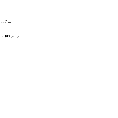
27 ...
ющих услуг ...