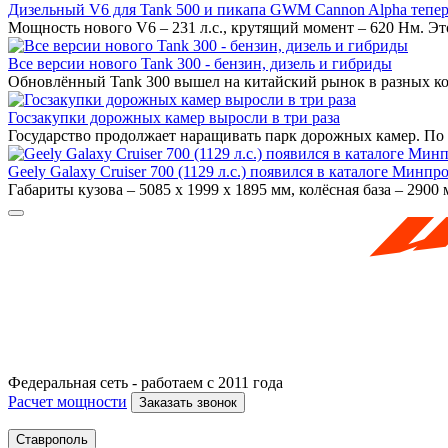
Дизельный V6 для Tank 500 и пикапа GWM Cannon Alpha тепер
Мощность нового V6 – 231 л.с., крутящий момент – 620 Нм. Это
Все версии нового Tank 300 - бензин, дизель и гибриды
Обновлённый Tank 300 вышел на китайский рынок в разных ком
Госзакупки дорожных камер выросли в три раза
Государство продолжает наращивать парк дорожных камер. По и
Geely Galaxy Cruiser 700 (1129 л.с.) появился в каталоге Минпр
Габариты кузова – 5085 х 1999 х 1895 мм, колёсная база – 2900 м
Федеральная сеть - работаем с 2011 года
Расчет мощности
Заказать звонок
Ставрополь